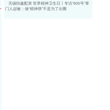
无锡恒鑫配资 世界精神卫生日丨专访“600号”掌
门人赵敏：做“精神饼”不是为了出圈