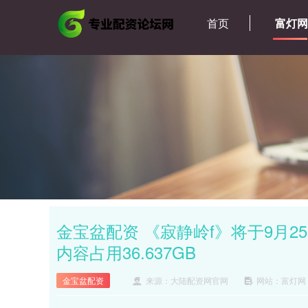
首页
富灯
金宝盆配资 《寂静岭f》将于9月
内容占用36.637GB
金宝盆配资
来源：大陆配资网官网
网站：富灯网