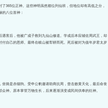
了365位正神。这些神明虽然都位列仙班，但地位却有高低之分，
赫的八位首神：
后遇害后，他被广成子救到九仙山修道。学成后本应辅佐周武王，却
对付自己的恩师。最终在岐山被犁耕而死。死后被封为值年岁君太岁
，坐骑是赤烟驹。受申公豹邀请助商抗周，曾击败黄天化，最后命丧
部众神。原本掌管万物生长，后来逐渐演变成民间供奉的灶神。