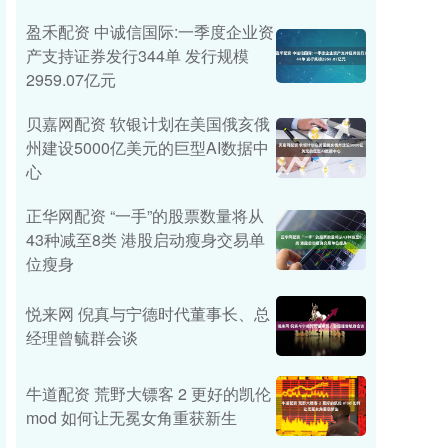
盈禾配资 中诚信国际:一季度企业资
产支持证券发行344单 发行规模
2959.07亿元
贝嘉网配资 软银计划在美国俄亥俄
州建设5000亿美元的巨型AI数据中
心
正华网配资 “一手”的股票数量将从
43种减至8类 港股启动瘦身交易单
位瘦身
悦来网 倪真与宁德时代董事长、总
经理曾毓群会谈
牛道配资 荒野大镖客 2 更好的凯伦
mod 如何让无冕女角重获新生