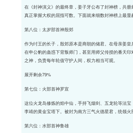
在《封神演义》的最终章，姜子牙公布了封神榜，共册封
真正掌握大权的屈指可数。下面就来细数封神榜上最显
第八位：太岁部首神殷郊
作为纣王的长子，殷郊原本是商朝的储君。在母亲姜皇
在申公豹的蛊惑下背叛师门，甚至用师父传授的番天印
之神，负责每年轮值守护人间，权力相当可观。
展开剩余79%
第七位：火部首神罗宣
这位火龙岛修炼的焰中仙，手持飞烟剑、五龙轮等法宝
李靖的黄金宝塔下。被封为南方三气火德星君，统领火
第六位：水部首神鲁雄