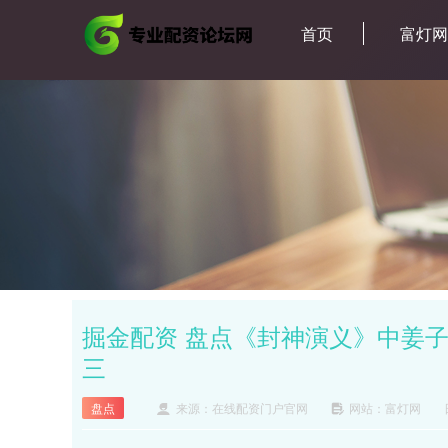
首页
富灯
掘金配资 盘点《封神演义》中姜
三
盘点
来源：在线配资门户官网
网站：富灯网