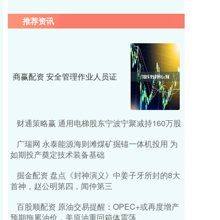
推荐资讯
商赢配资 安全管理作业人员证
财通策略赢 通用电梯股东宁波宁聚减持160万股
广瑞网 永泰能源海则滩煤矿掘锚一体机投用 为
如期投产奠定技术装备基础
掘金配资 盘点《封神演义》中姜子牙所封的8大
首神，赵公明第四，闻仲第三
百股顺配资 原油交易提醒：OPEC+或再度增产
预期拖累油价，美原油重回箱体震荡