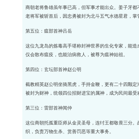
商朝老将鲁雄虽年事已高，但军事才能出众。姜子牙都
老将军被斩首后，因忠勇被封为北斗五气水德星君，掌
第五位：瘟部首神吕岳
这位九龙岛的炼毒高手堪称封神世界的生化专家，能造
仅会散布瘟疫，也能治病救人，被尊为瘟神始祖。
第四位：玄坛部首神赵公明
截教精英赵公明坐骑黑虎，手持金鞭，更有二十四颗定
被封为财神，统领四位招财进宝的属神，成为民间最受
第三位：雷部首神闻仲
这位商朝托孤重臣师从金灵圣母，连纣王都敬畏三分。
织，负责万物生杀、赏善罚恶等重大事务。