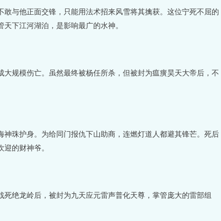
不敢与他正面交锋，只能用法术招来风雪将其擒获。这位宁死不屈的
管天下江河湖泊，是影响最广的水神。
成大规模伤亡。虽然最终被杨任所杀，但被封为瘟癀昊天大帝后，不
海神珠护身。为给同门报仇下山助商，连燃灯道人都避其锋芒。死后
欢迎的财神爷。
战死绝龙岭后，被封为九天应元雷声普化天尊，掌管庞大的雷部组