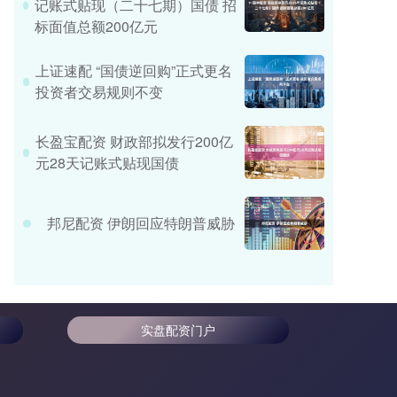
记账式贴现（二十七期）国债 招
标面值总额200亿元
上证速配 “国债逆回购”正式更名
投资者交易规则不变
长盈宝配资 财政部拟发行200亿
元28天记账式贴现国债
邦尼配资 伊朗回应特朗普威胁
实盘配资门户