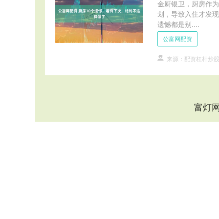
金厨银卫，厨房作为
划，导致入住才发现
遗憾都是别....
公富网配资
来源：配资杠杆炒
富灯