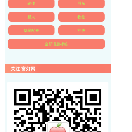
转债
股东
起火
收盘
华星配资
控股
全部话题标签
关注 富灯网