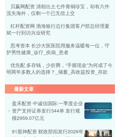
贝赢网配资 清朝出土七件青铜珍宝，却有六件
流失海外，仅剩一个已无偿上交
杠杆配资网 渤海银行总行集团客户部总经理夏
斌一行到访兴业研究
思考资本 长沙大医医院用服务温暖每一位，守
护男性健康_诊疗_疾病_患者
优先配 多存钱，少折腾，“手握现金”为何成了今
明两年多数人的选择？_储蓄_高收益投资_存款
最新文章
盈禾配资 中诚信国际:一季度企业
资产支持证券发行344单 发行规
模2959.07亿元
91股神配资 财政部拟发行2026年