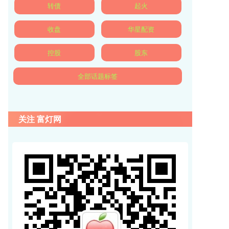
转债
起火
收盘
华星配资
控股
股东
全部话题标签
关注 富灯网