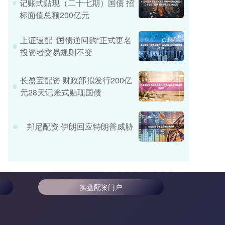
记账式贴现（二十七期）国债 招
标面值总额200亿元
上证速配 “国债逆回购”正式更名
投资者交易规则不变
长盈宝配资 财政部拟发行200亿
元28天记账式贴现国债
邦尼配资 伊朗回应特朗普威胁
实盘配资门户