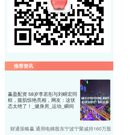
推荐资讯
赢盈配资 58岁李若彤与刘畊宏同
框，腹肌惊艳亮相，网友：这状
态太绝了！_健身房_运动_瞬间
财通策略赢 通用电梯股东宁波宁聚减持160万股