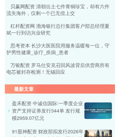
贝赢网配资 清朝出土七件青铜珍宝，却有六件
流失海外，仅剩一个已无偿上交
杠杆配资网 渤海银行总行集团客户部总经理夏
斌一行到访兴业研究
思考资本 长沙大医医院用服务温暖每一位，守
护男性健康_诊疗_疾病_患者
万银配资 罗马仕安克召回风波背后供货商所有
电芯被封存检测！无锡回应
最新文章
盈禾配资 中诚信国际:一季度企业
资产支持证券发行344单 发行规
模2959.07亿元
91股神配资 财政部拟发行2026年