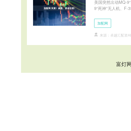
美国突然出动MQ-9
9“死神”无人机、F-3
加配网
来源：卓越汇配资A
富灯