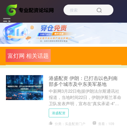
富灯网 相关话题
港盛配资 伊朗：已打击以色列南
部多个城市及中东美军基地
中新网3月22日电据伊朗法尔斯通讯社
报道，当地时间22日，伊朗伊斯兰革命
卫队发表声明，宣布在“真实承诺-4”行
动第73波攻势中，使用多型导弹和无人
港盛配资
机，对多个以色....
分类：实盘配资门户
查看：109