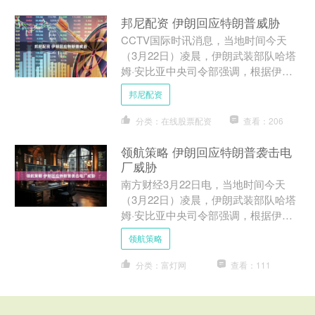
邦尼配资 伊朗回应特朗普威胁
CCTV国际时讯消息，当地时间今天
（3月22日）凌晨，伊朗武装部队哈塔
姆·安比亚中央司令部强调，根据伊朗
此前发出的警告，如果伊朗的燃料与能
邦尼配资
源基础设施遭到敌方攻击....
分类：在线股票配资
查看：206
领航策略 伊朗回应特朗普袭击电
厂威胁
南方财经3月22日电，当地时间今天
（3月22日）凌晨，伊朗武装部队哈塔
姆·安比亚中央司令部强调，根据伊朗
此前发出的警告，如果伊朗的燃料与能
领航策略
源基础设施遭到敌方攻击....
分类：富灯网
查看：111