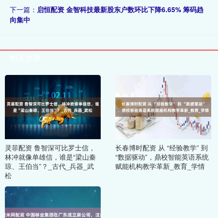
下一篇：
启恒配资 金智科技最新股东户数环比下降6.65% 筹码趋
向集中
相关文章
灵菲配资 鲁智深可比罗士信，
长春博时配资 从 “经验教学” 到
林冲就像单雄信，谁是“梁山秦
“数据驱动”，鼎校智能英语系统
琼、王伯当”？_古代_兵器_武
赋能机构教学革新_教育_学情
松