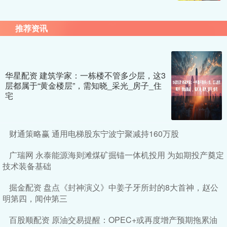
推荐资讯
华星配资 建筑学家：一栋楼不管多少层，这3
层都属于“黄金楼层”，需知晓_采光_房子_住
宅
财通策略赢 通用电梯股东宁波宁聚减持160万股
广瑞网 永泰能源海则滩煤矿掘锚一体机投用 为如期投产奠定
技术装备基础
掘金配资 盘点《封神演义》中姜子牙所封的8大首神，赵公
明第四，闻仲第三
百股顺配资 原油交易提醒：OPEC+或再度增产预期拖累油