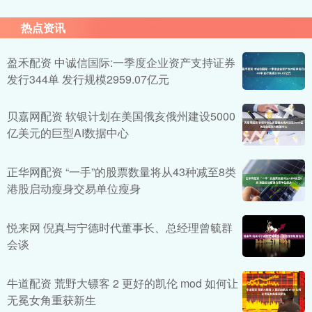
热点资讯
盈禾配资 中诚信国际:一季度企业资产支持证券
发行344单 发行规模2959.07亿元
贝嘉网配资 软银计划在美国俄亥俄州建设5000
亿美元的巨型AI数据中心
正华网配资 “一手”的股票数量将从43种减至8类
港股启动瘦身交易单位瘦身
悦来网 倪真与宁德时代董事长、总经理曾毓群
会谈
牛道配资 荒野大镖客 2 更好的凯伦 mod 如何让
无冕女角重获新生